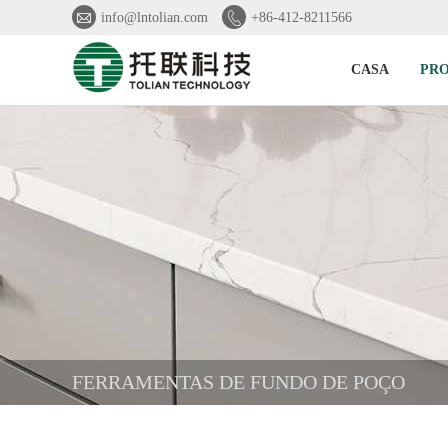


info@lntolian.com
+86-412-8211566
CASA
PR
FERRAMENTAS DE FUNDO DE POÇO