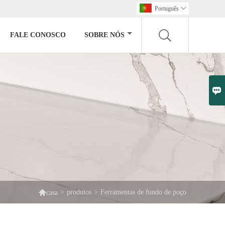
Português

FALE CONOSCO
SOBRE NÓS


>
produtos
>
Ferramentas de fundo de poço
casa